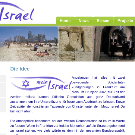
Home
News
Reisen
Projekte
Die Idee
Angefangen hat alles mit zwei
bewegenden Solidaritäts-
kundgebungen in Frankfurt am
Main. Im Frühjahr 2002, zur Zeit der
zweiten Intifada kamen jüdische Gemeinden aus ganz Deutschland
zusammen, um ihre Unterstützung für Israel zum Ausdruck zu bringen. Kurze
Zeit später demonstrierten Tausende von Christen unter dem Motto Israel, Du
bist nicht allein!.
Die Atmosphäre besonders bei der zweiten Demonstration ist kaum in Worte
zu fassen. Wenn in Frankfurt zahlreiche Menschen auf die Strasse gehen und
zu Israel stehen, wie viele würde es denn in der gesamten Bundesrepublik