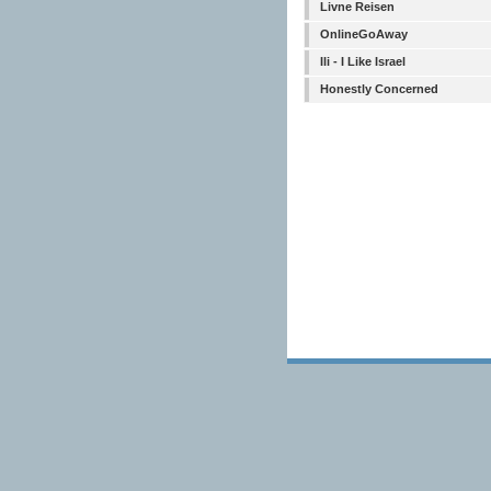
Livne Reisen
OnlineGoAway
Ili - I Like Israel
Honestly Concerned