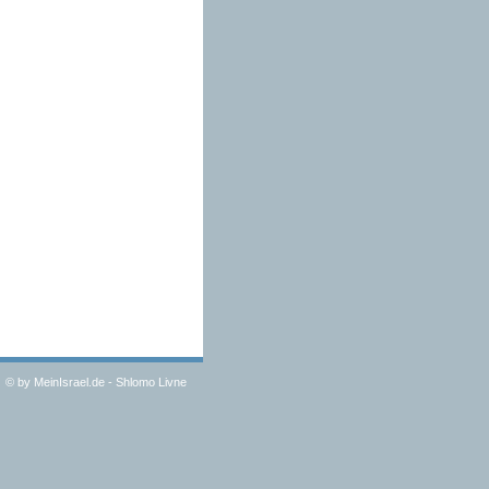
©
by MeinIsrael.de - Shlomo Livne