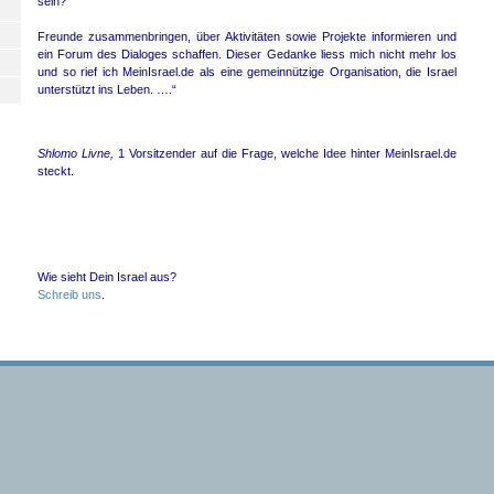
sein?
Freunde zusammenbringen, über Aktivitäten sowie Projekte informieren und
ein Forum des Dialoges schaffen. Dieser Gedanke liess mich nicht mehr los
und so rief ich MeinIsrael.de als eine gemeinnützige Organisation, die Israel
unterstützt ins Leben. ….“
Shlomo Livne,
1 Vorsitzender auf die Frage, welche Idee hinter MeinIsrael.de
steckt.
Wie sieht Dein Israel aus?
Schreib uns
.